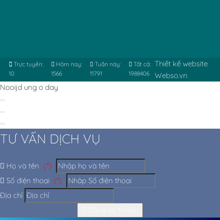
Thiết kế website
Trực tuyến:
Hôm nay:
Tuần này:
Tất cả:
10
1566
11791
1988406
Webso.vn
Nooijd ung o day
TƯ VẤN DỊCH VỤ
Họ và tên
(*)
Số điện thoại
(*)
Địa chỉ
Đăng ký tư vấn