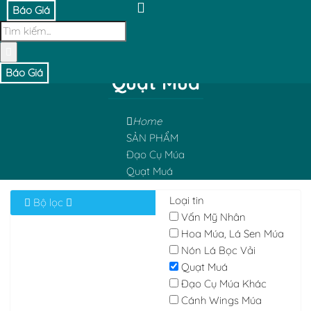
Báo Giá
Báo Giá
Quạt Muá
Home
SẢN PHẨM
Đạo Cụ Múa
Quạt Muá
Loại tin
Bộ lọc
Vấn Mỹ Nhân
Hoa Múa, Lá Sen Múa
Nón Lá Bọc Vải
Quạt Muá
Đạo Cụ Múa Khác
Cánh Wings Múa