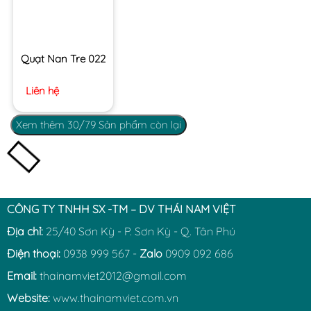
Quạt Nan Tre 022
Liên hệ
Xem thêm
30
/79 Sản phẩm còn lại
CÔNG TY TNHH SX -TM – DV THÁI NAM VIỆT
Địa chỉ:
25/40 Sơn Kỳ - P. Sơn Kỳ - Q. Tân Phú
Điện thoại:
0938 999 567 -
Zalo
0909 092 686
Email:
thainamviet2012@gmail.com
Website:
www.thainamviet.com.vn