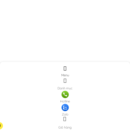
Menu
Danh mục
Hotline
Zalo
0
Giỏ hàng