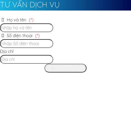
TƯ VẤN DỊCH VỤ
Họ và tên
(*)
Số điện thoại
(*)
Địa chỉ
Đăng ký tư vấn