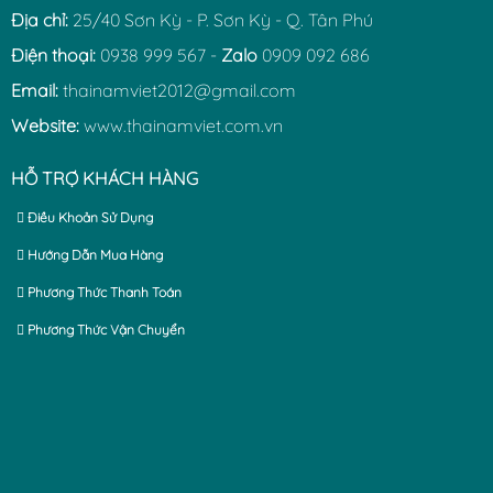
Địa chỉ:
25/40 Sơn Kỳ - P. Sơn Kỳ - Q. Tân Phú
Điện thoại:
0938 999 567 -
Zalo
0909 092 686
Email:
thainamviet2012@gmail.com
Website:
www.thainamviet.com.vn
HỖ TRỢ KHÁCH HÀNG
Điều Khoản Sử Dụng
Hướng Dẫn Mua Hàng
Phương Thức Thanh Toán
Phương Thức Vận Chuyển