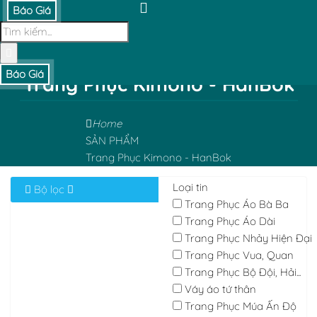
Báo Giá
Báo Giá
Trang Phục Kimono - HanBok
Home
SẢN PHẨM
Trang Phục Kimono - HanBok
Loại tin
Bộ lọc
Trang Phục Áo Bà Ba
Trang Phục Áo Dài
Trang Phục Nhảy Hiện Đại
Trang Phục Vua, Quan
Trang Phục Bộ Đội, Hải...
Váy áo tứ thân
Trang Phục Múa Ấn Độ