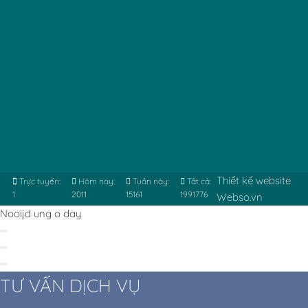
Thiết kế website
Trực tuyến:
Hôm nay:
Tuần này:
Tất cả:
1
2011
15161
1991776
Webso.vn
Nooijd ung o day
TƯ VẤN DỊCH VỤ