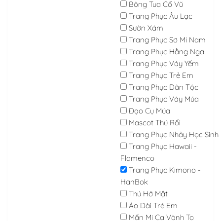
Bông Tua Cổ Vũ
Trang Phục Âu Lạc
Sườn Xám
Trang Phục Sơ Mi Nam
Trang Phục Hằng Nga
Trang Phục Váy Yếm
Trang Phục Trẻ Em
Trang Phục Dân Tộc
Trang Phục Váy Múa
Đạo Cụ Múa
Mascot Thú Rối
Trang Phục Nhảy Học Sinh
Trang Phục Hawaii -
Flamenco
Trang Phục Kimono -
HanBok
Thú Hở Mặt
Áo Dài Trẻ Em
Mấn Mi Ca Vành To