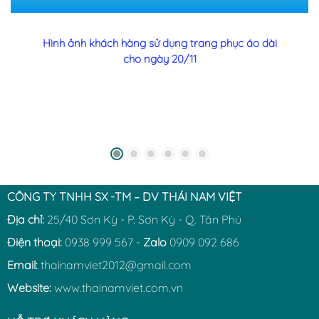
Hình ảnh khách hàng sử dụng trang phục áo dài
cho ngày 20/11
CÔNG TY TNHH SX -TM – DV THÁI NAM VIỆT
Địa chỉ:
25/40 Sơn Kỳ - P. Sơn Kỳ - Q. Tân Phú
Điện thoại:
0938 999 567 -
Zalo
0909 092 686
Email:
thainamviet2012@gmail.com
Website:
www.thainamviet.com.vn