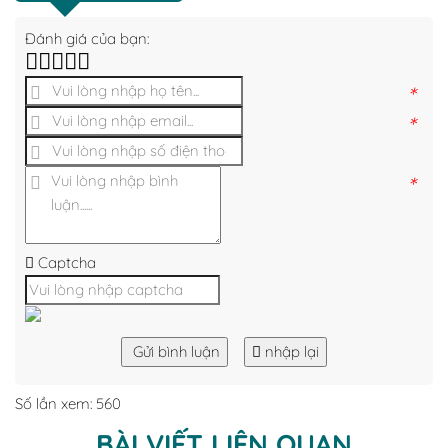
Đánh giá của bạn:
*
*
*
Captcha
Gửi bình luận
nhập lại
Số lần xem: 560
BÀI VIẾT LIÊN QUAN