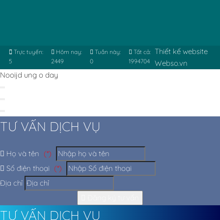
Thiết kế website
Trực tuyến:
Hôm nay:
Tuần này:
Tất cả:
5
2449
0
1994704
Webso.vn
Nooijd ung o day
TƯ VẤN DỊCH VỤ
Họ và tên
(*)
Số điện thoại
(*)
Địa chỉ
Đăng ký tư vấn
TƯ VẤN DỊCH VỤ