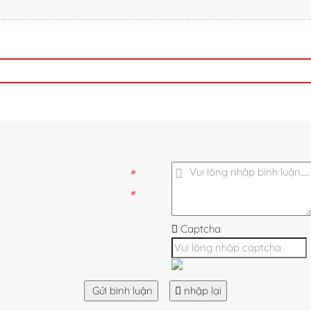
*
*
Captcha
Gửi bình luận
nhập lại