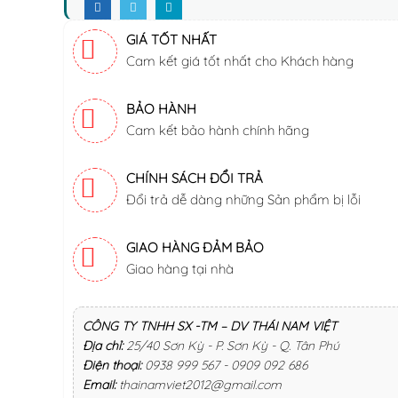
GIÁ TỐT NHẤT
Cam kết giá tốt nhất cho Khách hàng
BẢO HÀNH
Cam kết bảo hành chính hãng
CHÍNH SÁCH ĐỔI TRẢ
Đổi trả dễ dàng những Sản phẩm bị lỗi
GIAO HÀNG ĐẢM BẢO
Giao hàng tại nhà
CÔNG TY TNHH SX -TM – DV THÁI NAM VIỆT
Địa chỉ:
25/40 Sơn Kỳ - P. Sơn Kỳ - Q. Tân Phú
Điện thoại:
0938 999 567 - 0909 092 686
Email:
thainamviet2012@gmail.com