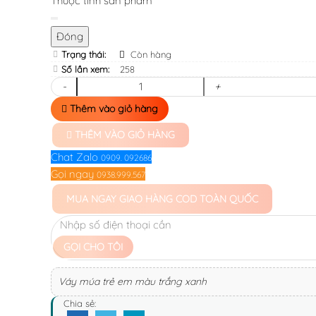
Thuộc tính sản phẩm
Đóng
Trạng thái:
Còn hàng
Số lần xem:
258
-
+
Thêm vào giỏ hàng
THÊM VÀO GIỎ HÀNG
Chat Zalo
0909. 092686
Gọi ngay
0938.999.567
MUA NGAY
GIAO HÀNG COD TOÀN QUỐC
GỌI CHO TÔI
Váy múa trẻ em màu trắng xanh
Chia sẻ: