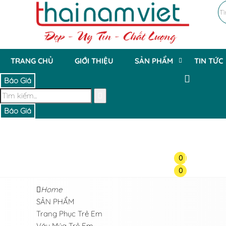
TRANG CHỦ
GIỚI THIỆU
SẢN PHẨM
TIN TỨC
Báo Giá
Báo Giá
0
0
Home
SẢN PHẨM
Trang Phục Trẻ Em
Váy Múa Trẻ Em