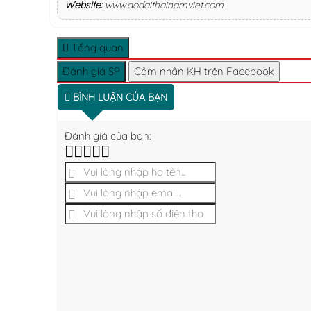
Website:
www.aodaithainamviet.com
Tổng quan
Đánh giá SP
Cảm nhận KH trên Facebook
BÌNH LUẬN CỦA BẠN
Đánh giá của bạn: