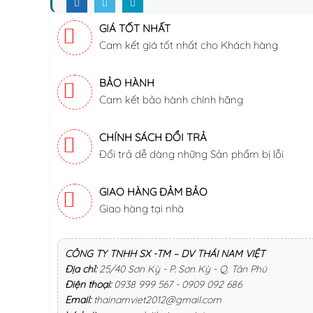
GIÁ TỐT NHẤT
Cam kết giá tốt nhất cho Khách hàng
BẢO HÀNH
Cam kết bảo hành chính hãng
CHÍNH SÁCH ĐỔI TRẢ
Đổi trả dễ dàng những Sản phẩm bị lỗi
GIAO HÀNG ĐẢM BẢO
Giao hàng tại nhà
CÔNG TY TNHH SX -TM – DV THÁI NAM VIỆT
Địa chỉ:
25/40 Sơn Kỳ - P. Sơn Kỳ - Q. Tân Phú
Điện thoại:
0938 999 567 - 0909 092 686
Email:
thainamviet2012@gmail.com