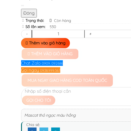
Đóng
Trạng thái:
Còn hàng
Số lần xem:
530
-
+
Thêm vào giỏ hàng
THÊM VÀO GIỎ HÀNG
Chat Zalo
0909. 092686
Gọi ngay
0938.999.567
MUA NGAY
GIAO HÀNG COD TOÀN QUỐC
GỌI CHO TÔI
Mascot thỏ ngọc màu hồng
Chia sẻ: