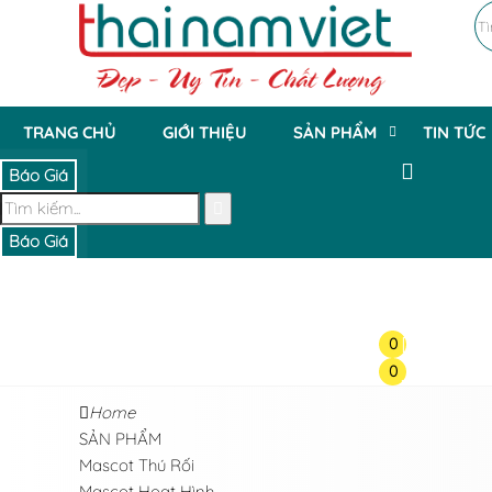
TRANG CHỦ
GIỚI THIỆU
SẢN PHẨM
TIN TỨC
Báo Giá
Báo Giá
0
0
Home
SẢN PHẨM
Mascot Thú Rối
Mascot Hoạt Hình