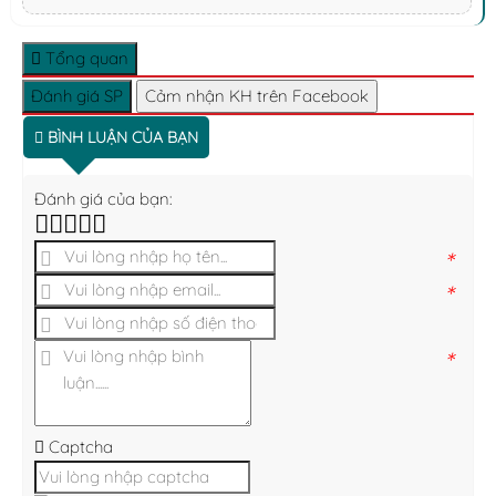
Tổng quan
Đánh giá SP
Cảm nhận KH trên Facebook
BÌNH LUẬN CỦA BẠN
Đánh giá của bạn:
*
*
*
Captcha