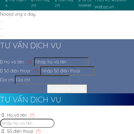
4
215
215
1998989
Webso.vn
Nooijd ung o day
TƯ VẤN DỊCH VỤ
Họ và tên
(*)
Số điện thoại
(*)
Địa chỉ
Đăng ký tư vấn
TƯ VẤN DỊCH VỤ
Họ và tên
(*)
Số điện thoại
(*)