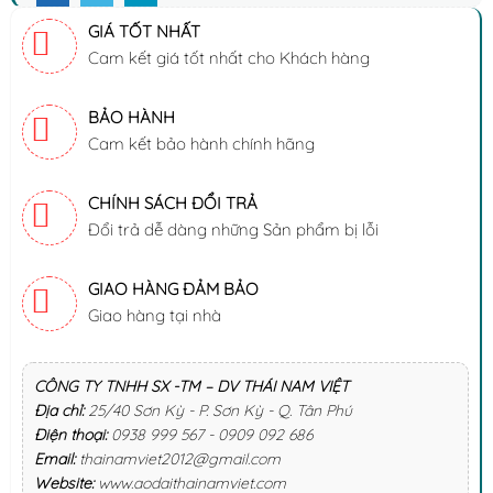
GIÁ TỐT NHẤT
Cam kết giá tốt nhất cho Khách hàng
BẢO HÀNH
Cam kết bảo hành chính hãng
CHÍNH SÁCH ĐỔI TRẢ
Đổi trả dễ dàng những Sản phẩm bị lỗi
GIAO HÀNG ĐẢM BẢO
Giao hàng tại nhà
CÔNG TY TNHH SX -TM – DV THÁI NAM VIỆT
Địa chỉ:
25/40 Sơn Kỳ - P. Sơn Kỳ - Q. Tân Phú
Điện thoại:
0938 999 567 - 0909 092 686
Email:
thainamviet2012@gmail.com
Website:
www.aodaithainamviet.com