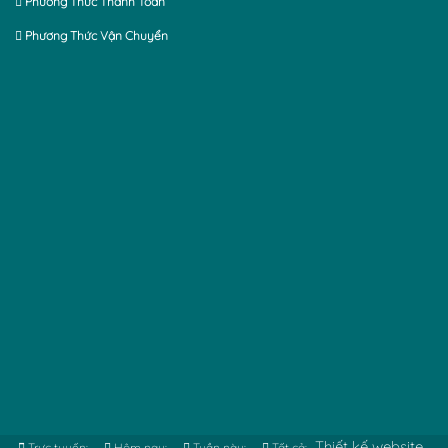
Phương Thức Thanh Toán
Phương Thức Vận Chuyển
Thiết kế website
Trực tuyến:
Hôm nay:
Tuần này:
Tất cả: