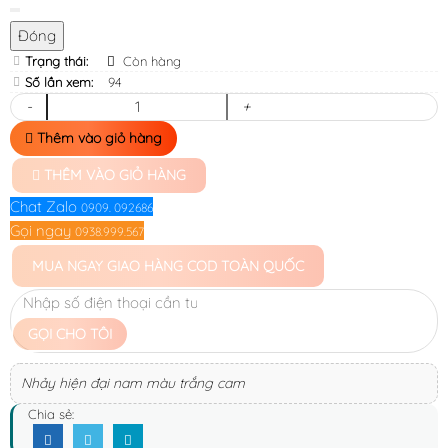
Đóng
Trạng thái:
Còn hàng
Số lần xem:
94
-
+
Thêm vào giỏ hàng
THÊM VÀO GIỎ HÀNG
Chat Zalo
0909. 092686
Gọi ngay
0938.999.567
MUA NGAY
GIAO HÀNG COD TOÀN QUỐC
GỌI CHO TÔI
Nhảy hiện đại nam màu trắng cam
Chia sẻ: