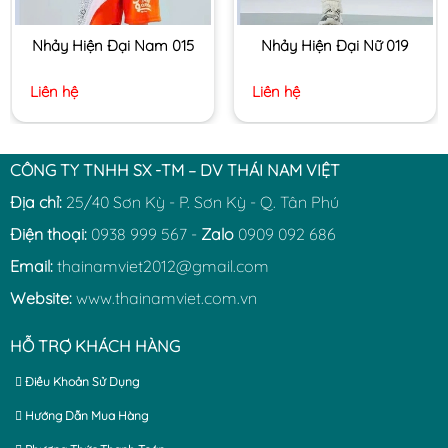
Nhảy Hiện Đại Nam 015
Nhảy Hiện Đại Nữ 019
Liên hệ
Liên hệ
CÔNG TY TNHH SX -TM – DV THÁI NAM VIỆT
Địa chỉ:
25/40 Sơn Kỳ - P. Sơn Kỳ - Q. Tân Phú
Điện thoại:
0938 999 567 -
Zalo
0909 092 686
Email:
thainamviet2012@gmail.com
Website:
www.thainamviet.com.vn
HỖ TRỢ KHÁCH HÀNG
Điều Khoản Sử Dụng
Hướng Dẫn Mua Hàng