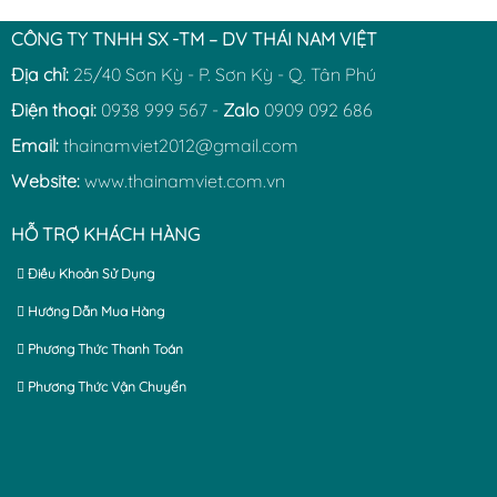
CÔNG TY TNHH SX -TM – DV THÁI NAM VIỆT
Địa chỉ:
25/40 Sơn Kỳ - P. Sơn Kỳ - Q. Tân Phú
Điện thoại:
0938 999 567 -
Zalo
0909 092 686
Email:
thainamviet2012@gmail.com
Website:
www.thainamviet.com.vn
HỖ TRỢ KHÁCH HÀNG
Điều Khoản Sử Dụng
Hướng Dẫn Mua Hàng
Phương Thức Thanh Toán
Phương Thức Vận Chuyển