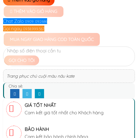
THÊM VÀO GIỎ HÀNG
Chat Zalo
0909. 092686
Gọi ngay
0938.999.567
MUA NGAY
GIAO HÀNG COD TOÀN QUỐC
GỌI CHO TÔI
Trang phục chú cuội màu nâu kate
Chia sẻ:
GIÁ TỐT NHẤT
Cam kết giá tốt nhất cho Khách hàng
BẢO HÀNH
Cam kết bảo hành chính hãng