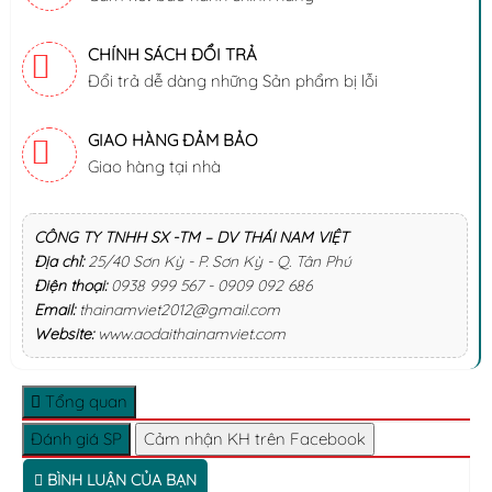
CHÍNH SÁCH ĐỔI TRẢ
Đổi trả dễ dàng những Sản phẩm bị lỗi
GIAO HÀNG ĐẢM BẢO
Giao hàng tại nhà
CÔNG TY TNHH SX -TM – DV THÁI NAM VIỆT
Địa chỉ:
25/40 Sơn Kỳ - P. Sơn Kỳ - Q. Tân Phú
Điện thoại:
0938 999 567 - 0909 092 686
Email:
thainamviet2012@gmail.com
Website:
www.aodaithainamviet.com
Tổng quan
Đánh giá SP
Cảm nhận KH trên Facebook
BÌNH LUẬN CỦA BẠN