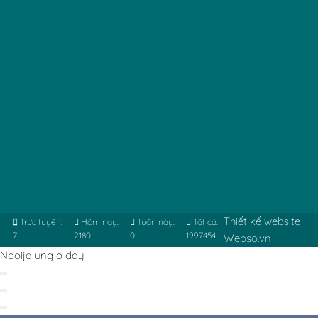
Thiết kế website
Trực tuyến:
Hôm nay:
Tuần này:
Tất cả:
7
2180
0
1997454
Webso.vn
Nooijd ung o day