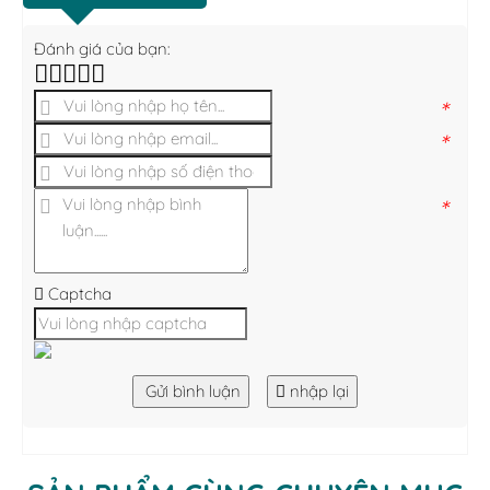
Đánh giá của bạn:
*
*
*
Captcha
Gửi bình luận
nhập lại