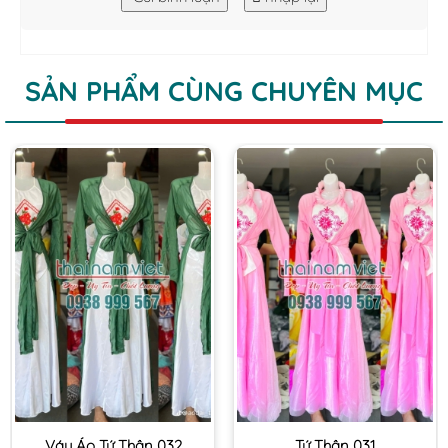
SẢN PHẨM CÙNG CHUYÊN MỤC
Váy Áo Tứ Thân 032
Tứ Thân 031