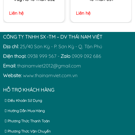
Liên hệ
Liên hệ
CÔNG TY TNHH SX -TM – DV THÁI NAM VIỆT
Địa chỉ:
25/40 Sơn Kỳ - P. Sơn Kỳ - Q. Tân Phú
Điện thoại:
0938 999 567 -
Zalo
0909 092 686
Email:
thainamviet2012@gmail.com
Website:
www.thainamviet.com.vn
HỖ TRỢ KHÁCH HÀNG
Điều Khoản Sử Dụng
Hướng Dẫn Mua Hàng
Phương Thức Thanh Toán
Phương Thức Vận Chuyển