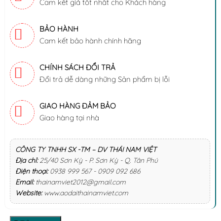
Cam kết giá tốt nhất cho Khách hàng
BẢO HÀNH
Cam kết bảo hành chính hãng
CHÍNH SÁCH ĐỔI TRẢ
Đổi trả dễ dàng những Sản phẩm bị lỗi
GIAO HÀNG ĐẢM BẢO
Giao hàng tại nhà
CÔNG TY TNHH SX -TM – DV THÁI NAM VIỆT
Địa chỉ:
25/40 Sơn Kỳ - P. Sơn Kỳ - Q. Tân Phú
Điện thoại:
0938 999 567 - 0909 092 686
Email:
thainamviet2012@gmail.com
Website:
www.aodaithainamviet.com