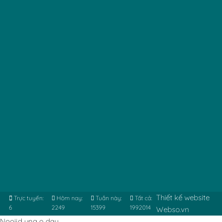
Thiết kế website
Trực tuyến:
Hôm nay:
Tuần này:
Tất cả:
6
2249
15399
1992014
Webso.vn
Nooijd ung o day