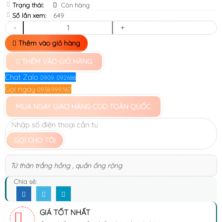
Trạng thái:
Còn hàng
Số lần xem:
649
-
+
Thêm vào giỏ hàng
THÊM VÀO GIỎ HÀNG
Chat Zalo
0909. 092686
Gọi ngay
0938.999.567
MUA NGAY
GIAO HÀNG COD TOÀN QUỐC
GỌI CHO TÔI
Tứ thân trắng hồng , quần ống rộng
Chia sẻ:
GIÁ TỐT NHẤT