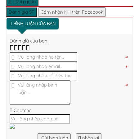
Tổng quan
Đánh giá SP
Cảm nhận KH trên Facebook
BÌNH LUẬN CỦA BẠN
Đánh giá của bạn:
*
*
*
Captcha
Gửi bình luận
nhập lại