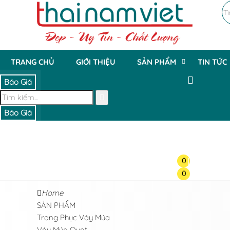
TRANG CHỦ
GIỚI THIỆU
SẢN PHẨM
TIN TỨC
Báo Giá
Báo Giá
0
0
Home
SẢN PHẨM
Trang Phục Váy Múa
Váy Múa Quạt