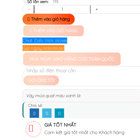
Số lần xem:
115
-
+
Thêm vào giỏ hàng
THÊM VÀO GIỎ HÀNG
Chat Zalo
0909. 092686
Gọi ngay
0938.999.567
MUA NGAY
GIAO HÀNG COD TOÀN QUỐC
GỌI CHO TÔI
Váy múa quạt màu xanh lá
Chia sẻ:
GIÁ TỐT NHẤT
Cam kết giá tốt nhất cho Khách hàng