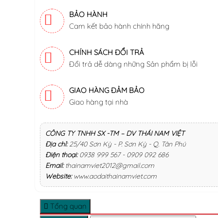
BẢO HÀNH
Cam kết bảo hành chính hãng
CHÍNH SÁCH ĐỔI TRẢ
Đổi trả dễ dàng những Sản phẩm bị lỗi
GIAO HÀNG ĐẢM BẢO
Giao hàng tại nhà
CÔNG TY TNHH SX -TM – DV THÁI NAM VIỆT
Địa chỉ:
25/40 Sơn Kỳ - P. Sơn Kỳ - Q. Tân Phú
Điện thoại:
0938 999 567 - 0909 092 686
Email:
thainamviet2012@gmail.com
Website:
www.aodaithainamviet.com
Tổng quan