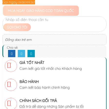
Gọi ngay
0938.999.567
MUA NGAY
GIAO HÀNG COD TOÀN QUỐC
GỌI CHO TÔI
Đồng dao trẻ em
Chia sẻ:
GIÁ TỐT NHẤT
Cam kết giá tốt nhất cho Khách hàng
BẢO HÀNH
Cam kết bảo hành chính hãng
CHÍNH SÁCH ĐỔI TRẢ
Đổi trả dễ dàng những Sản phẩm bị lỗi