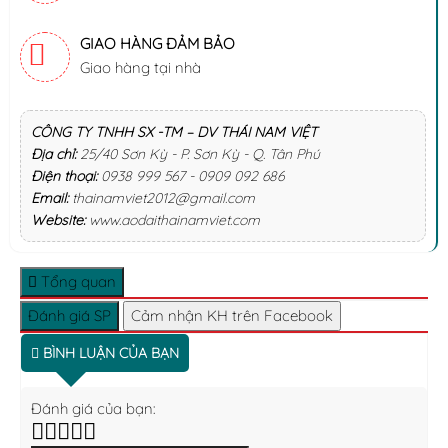
GIAO HÀNG ĐẢM BẢO
Giao hàng tại nhà
CÔNG TY TNHH SX -TM – DV THÁI NAM VIỆT
Địa chỉ:
25/40 Sơn Kỳ - P. Sơn Kỳ - Q. Tân Phú
Điện thoại:
0938 999 567 - 0909 092 686
Email:
thainamviet2012@gmail.com
Website:
www.aodaithainamviet.com
Tổng quan
Đánh giá SP
Cảm nhận KH trên Facebook
BÌNH LUẬN CỦA BẠN
Đánh giá của bạn: