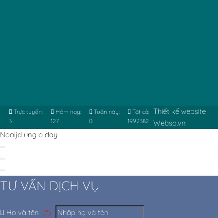
Thiết kế website
Trực tuyến:
Hôm nay:
Tuần này:
Tất cả:
3
127
0
1992382
Webso.vn
Nooijd ung o day
TƯ VẤN DỊCH VỤ
Họ và tên
(*)