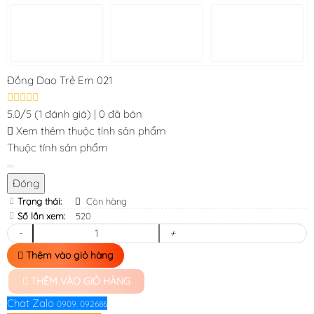
Đồng Dao Trẻ Em 021
5.0/5
(1 đánh giá)
|
0 đã bán
Xem thêm thuộc tính sản phẩm
Thuộc tính sản phẩm
Đóng
Trạng thái:
Còn hàng
Số lần xem:
520
-
+
Thêm vào giỏ hàng
THÊM VÀO GIỎ HÀNG
Chat Zalo
0909. 092686