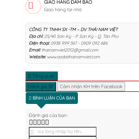
GIAO HÀNG ĐẢM BẢO
Giao hàng tại nhà
CÔNG TY TNHH SX -TM – DV THÁI NAM VIỆT
Địa chỉ:
25/40 Sơn Kỳ - P. Sơn Kỳ - Q. Tân Phú
Điện thoại:
0938 999 567 - 0909 092 686
Email:
thainamviet2012@gmail.com
Website:
www.aodaithainamviet.com
Tổng quan
Đánh giá SP
Cảm nhận KH trên Facebook
BÌNH LUẬN CỦA BẠN
Đánh giá của bạn: