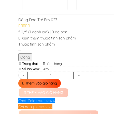
Đồng Dao Trẻ Em 023
5.0/5
(1 đánh giá)
|
0 đã bán
Xem thêm thuộc tính sản phẩm
Thuộc tính sản phẩm
Đóng
Trạng thái:
Còn hàng
Số lần xem:
426
-
+
Thêm vào giỏ hàng
THÊM VÀO GIỎ HÀNG
Chat Zalo
0909. 092686
Gọi ngay
0938.999.567