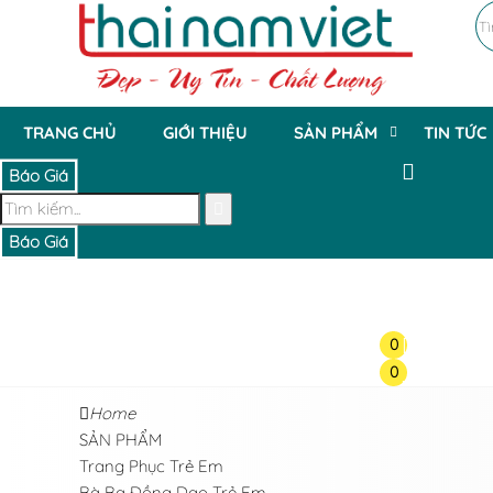
TRANG CHỦ
GIỚI THIỆU
SẢN PHẨM
TIN TỨC
Báo Giá
Báo Giá
0
0
Home
SẢN PHẨM
Trang Phục Trẻ Em
Bà Ba Đồng Dao Trẻ Em