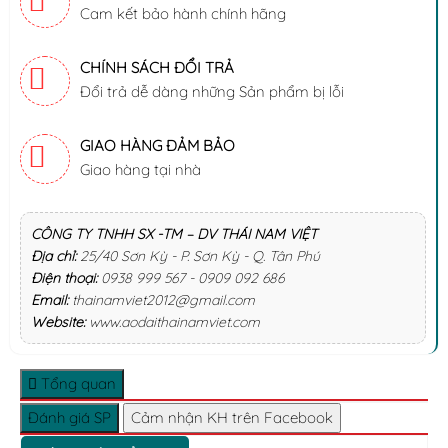
Cam kết bảo hành chính hãng
CHÍNH SÁCH ĐỔI TRẢ
Đổi trả dễ dàng những Sản phẩm bị lỗi
GIAO HÀNG ĐẢM BẢO
Giao hàng tại nhà
CÔNG TY TNHH SX -TM – DV THÁI NAM VIỆT
Địa chỉ:
25/40 Sơn Kỳ - P. Sơn Kỳ - Q. Tân Phú
Điện thoại:
0938 999 567 - 0909 092 686
Email:
thainamviet2012@gmail.com
Website:
www.aodaithainamviet.com
Tổng quan
Đánh giá SP
Cảm nhận KH trên Facebook