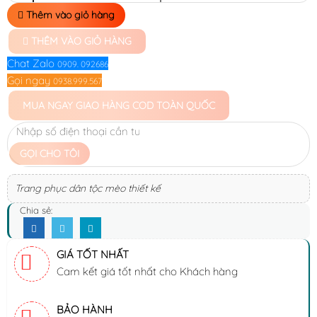
Thêm vào giỏ hàng
THÊM VÀO GIỎ HÀNG
Chat Zalo
0909. 092686
Gọi ngay
0938.999.567
MUA NGAY
GIAO HÀNG COD TOÀN QUỐC
GỌI CHO TÔI
Trang phục dân tộc mèo thiết kế
Chia sẻ:
GIÁ TỐT NHẤT
Cam kết giá tốt nhất cho Khách hàng
BẢO HÀNH