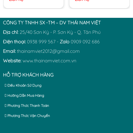
CÔNG TY TNHH SX -TM – DV THÁI NAM VIỆT
Địa chỉ:
25/40 Sơn Kỳ - P. Sơn Kỳ - Q. Tân Phú
Điện thoại:
0938 999 567 -
Zalo
0909 092 686
Email:
thainamviet2012@gmail.com
Website:
www.thainamviet.com.vn
HỖ TRỢ KHÁCH HÀNG
Điều Khoản Sử Dụng
Hướng Dẫn Mua Hàng
Phương Thức Thanh Toán
Phương Thức Vận Chuyển