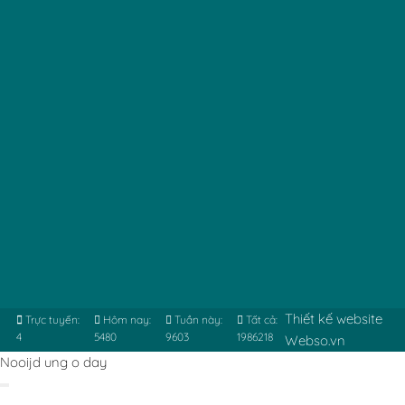
Thiết kế website
Trực tuyến:
Hôm nay:
Tuần này:
Tất cả:
4
5480
9603
1986218
Webso.vn
Nooijd ung o day