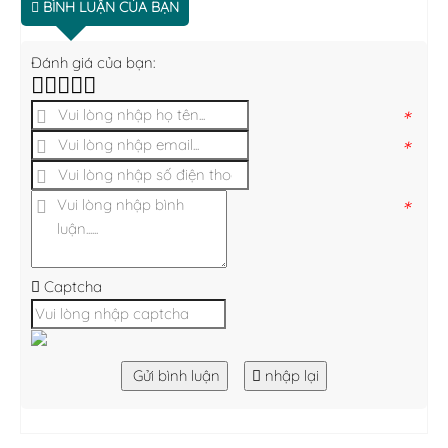
BÌNH LUẬN CỦA BẠN
Đánh giá của bạn:
*
*
*
Captcha
Gửi bình luận
nhập lại