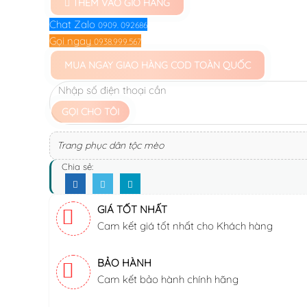
THÊM VÀO GIỎ HÀNG
Chat Zalo
0909. 092686
Gọi ngay
0938.999.567
MUA NGAY
GIAO HÀNG COD TOÀN QUỐC
GỌI CHO TÔI
Trang phục dân tộc mèo
Chia sẻ:
GIÁ TỐT NHẤT
Cam kết giá tốt nhất cho Khách hàng
BẢO HÀNH
Cam kết bảo hành chính hãng