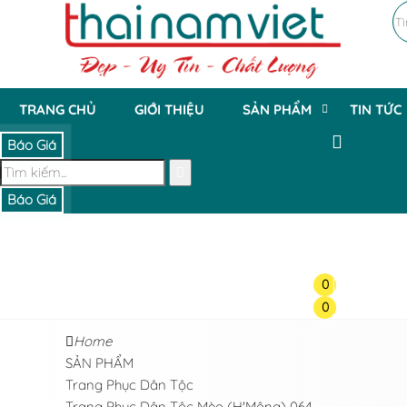
TRANG CHỦ
GIỚI THIỆU
SẢN PHẨM
TIN TỨC
Báo Giá
Báo Giá
0
0
Home
SẢN PHẨM
Trang Phục Dân Tộc
Trang Phục Dân Tộc Mèo (H'Mông) 064